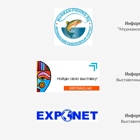
Информ
"Мурманск
Информ
Выставочны
Информ
Выставоч